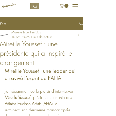
Post
Marlene Luce Tremblay
10 oct. 2025
1 min de lecture
Mireille Youssef : une
présidente qui a inspiré le
changement
Mireille Youssef : une leader qui 
a ravivé l’esprit de l’AHA
J’ai récemment eu le plaisir d’interviewer 
Mireille Youssef
, présidente sortante des 
Artistes Hudson Artists (AHA)
, qui 
terminera son deuxième mandat après 
deux années de service dévoué. Lorsque 