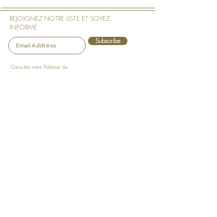
REJOIGNEZ NOTRE LISTE ET SOYEZ
INFORMÉ
Subscribe
Consultez notre
Politique de
Confidentialité
Notre Boutique
Notre Compagnie
Art Murals
À propos des Art Murals
Spécifications Techniques
À Propos de l'Artiste
Mesure et Commande
Philosophie
Installation
Déclaration de l'Artiste
Expédition et Retours
Nos Art Murals les plus
politique de confidentialité
populaires
FAQ
Portefeuille
Des expositions
Approbations
Blog