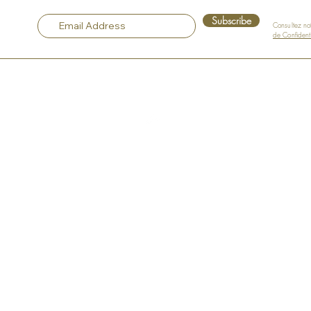
Subscribe
Consultez no
de Confidenti
Haut
Notre Compagnie
À propos des Art Murals
s
À Propos de l'Artiste
Philosophie
Déclaration de l'Artiste
Nos Art Murals les plus populaires
té
Portefeuille
Des expositions