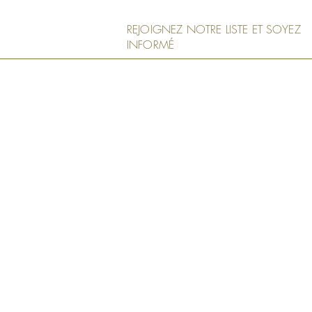
REJOIGNEZ NOTRE LISTE ET SOYEZ
INFORMÉ
Notre Boutique
Art Murals
Spécifications Technique
Mesure et Commande
Installation
Expédition et Retours
politique de confidentiali
FAQ