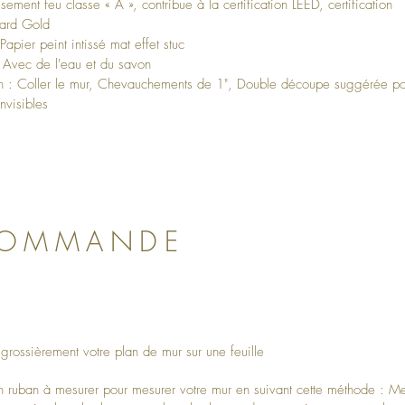
sement feu classe « A », contribue à la certification LEED, certification
ard Gold
 Papier peint intissé mat effet stuc
 Avec de l'eau et du savon
ion : Coller le mur, Chevauchements de 1", Double découpe suggérée po
nvisibles
COMMANDE
grossièrement votre plan de mur sur une feuille
un ruban à mesurer pour mesurer votre mur en suivant cette méthode : M