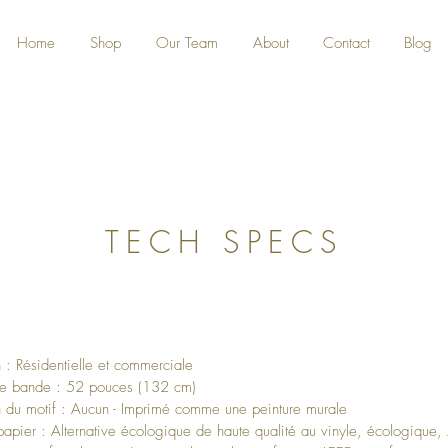
Home
Shop
Our Team
About
Contact
Blog
TECH SPECS
on : Résidentielle et commerciale
de bande : 52 pouces (132 cm)
n du motif : Aucun - Imprimé comme une peinture murale
apier : Alternative écologique de haute qualité au vinyle, écologique,