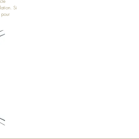
acle
lation. Si
 pour