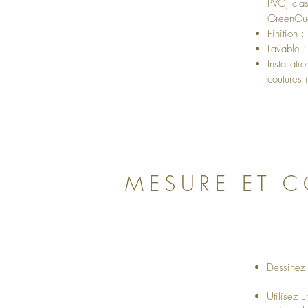
PVC, clas
GreenGu
Finition :
Lavable :
Installat
coutures i
MESURE ET 
Dessinez 
Utilisez 