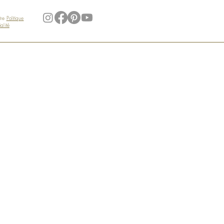
tre
Politique
alité
Mon Compte
S'identifier S'enregistrer
Suivi de commande
L'équipe
Liste de souhaits