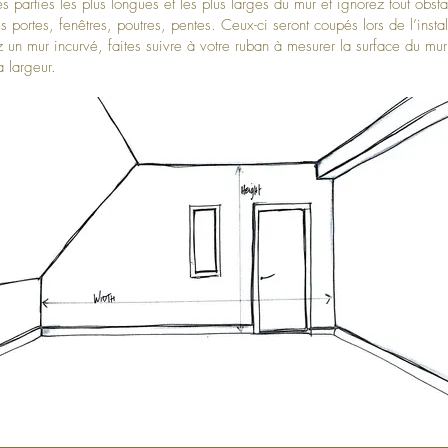
es parties les plus longues et les plus larges du mur et ignorez tout obst
 portes, fenêtres, poutres, pentes. Ceux-ci seront coupés lors de l’instal
 un mur incurvé, faites suivre à votre ruban à mesurer la surface du mur
a largeur.