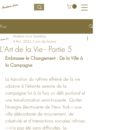
Post
Marlene Luce Tremblay
4 févr. 2025
5 min de lecture
L'Art de la Vie - Partie 5
Embrasser le Changement : De la Ville à 
la Campagne
La transition du rythme effréné de la vie 
urbaine à l’étreinte sereine de la 
campagne fut à la fois un défi profond et 
une transformation enrichissante. Quitter 
l’énergie électrisante de New York—une 
ville débordante de mouvement, de 
créativité et d’interactions sociales infinies
—n’a pas été sans difficultés. Le 