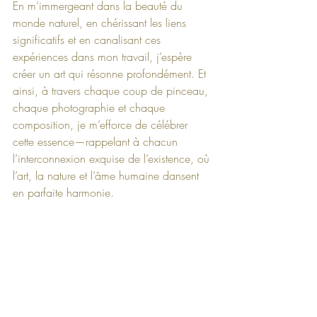
En m’immergeant dans la beauté du 
monde naturel, en chérissant les liens 
significatifs et en canalisant ces 
expériences dans mon travail, j’espère 
créer un art qui résonne profondément. Et 
ainsi, à travers chaque coup de pinceau, 
chaque photographie et chaque 
composition, je m’efforce de célébrer 
cette essence—rappelant à chacun 
l’interconnexion exquise de l’existence, où 
l’art, la nature et l’âme humaine dansent 
en parfaite harmonie.
Chez soi, après tout, est l’endroit où 
réside le cœur. Quelle meilleure façon 
d’approfondir ce sentiment de confort et 
de connexion qu’en intégrant la beauté 
du monde naturel dans vos espaces de 
vie ? 
Marlene Luce Art Murals
 offre une 